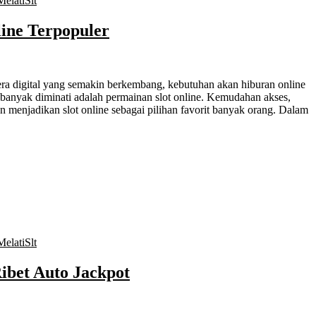
MelatiSlt
ine Terpopuler
 banyak diminati adalah permainan slot online. Kemudahan akses,
 menjadikan slot online sebagai pilihan favorit banyak orang. Dalam
MelatiSlt
ibet Auto Jackpot