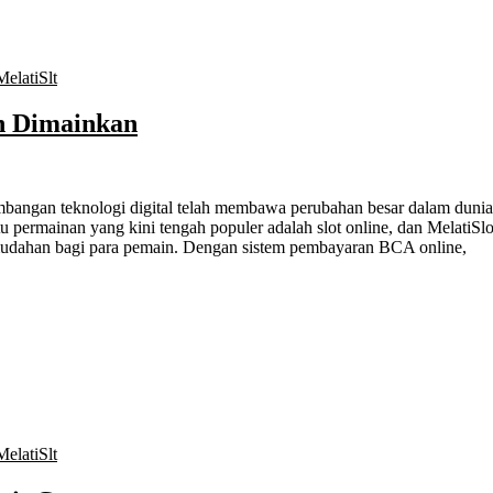
MelatiSlt
h Dimainkan
tu permainan yang kini tengah populer adalah slot online, dan MelatiSlo
mudahan bagi para pemain. Dengan sistem pembayaran BCA online,
MelatiSlt