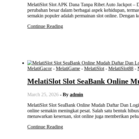
MelatiSlot Slot APK Dana Tanpa Ribet Auto Jackpot – Di era digital seperti sekarang, perkembangan teknologi telah membawa
perubahan besar dalam berbagai aspek kehidupan, termas
semakin populer adalah permainan slot online. Dengan k
Continue Reading
MelatiGacor
-
MelatiGame
-
MelatiSlot
-
MelatiSlot88
-
MelatiSlot Slot SeaBank Online M
March 25, 2026
- By
admin
MelatiSlot Slot SeaBank Online Mudah Daftar Dan Login – Dalam era digital yang terus berkembang, kebutuhan akan hiburan
online semakin meningkat pesat. Salah satu bentuk hibur
menawarkan keseruan, slot online juga memberikan pel
Continue Reading