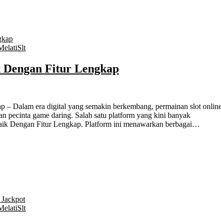
MelatiSlt
ik Dengan Fitur Lengkap
gan pecinta game daring. Salah satu platform yang kini banyak
baik Dengan Fitur Lengkap. Platform ini menawarkan berbagai…
MelatiSlt