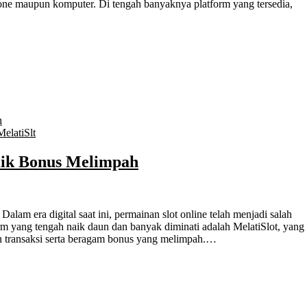
one maupun komputer. Di tengah banyaknya platform yang tersedia,
MelatiSlt
aik Bonus Melimpah
form yang tengah naik daun dan banyak diminati adalah MelatiSlot, yang
transaksi serta beragam bonus yang melimpah.…