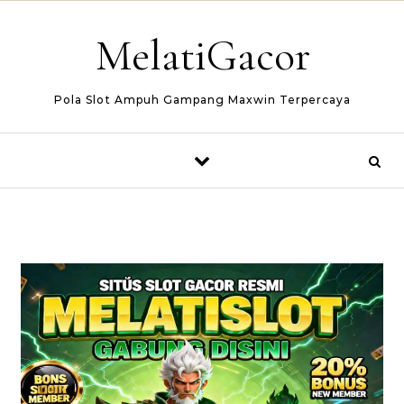
Skip to content
MelatiGacor
Pola Slot Ampuh Gampang Maxwin Terpercaya