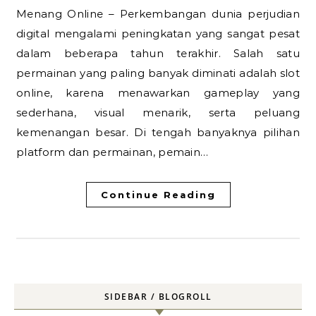
Menang Online – Perkembangan dunia perjudian
digital mengalami peningkatan yang sangat pesat
dalam beberapa tahun terakhir. Salah satu
permainan yang paling banyak diminati adalah slot
online, karena menawarkan gameplay yang
sederhana, visual menarik, serta peluang
kemenangan besar. Di tengah banyaknya pilihan
platform dan permainan, pemain…
Continue Reading
SIDEBAR / BLOGROLL