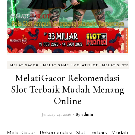
-
-
-
MELATIGACOR
MELATIGAME
MELATISLOT
MELATISLOT88
MelatiGacor Rekomendasi
Slot Terbaik Mudah Menang
Online
January 24, 2026
- By
admin
MelatiGacor Rekomendasi Slot Terbaik Mudah