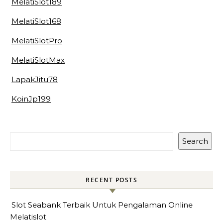
MelatiSlot189
MelatiSlot168
MelatiSlotPro
MelatiSlotMax
LapakJitu78
KoinJp199
Search
RECENT POSTS
Slot Seabank Terbaik Untuk Pengalaman Online
Melatislot