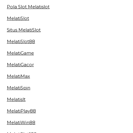
Pola Slot Melatislot
MelatiSlot
Situs MelatiSlot
MelatiSlot88
MelatiGame
MelatiGacor
MelatiMax
MelatiSpin
Melatislt
MelatiPlay88
MelatiWin88