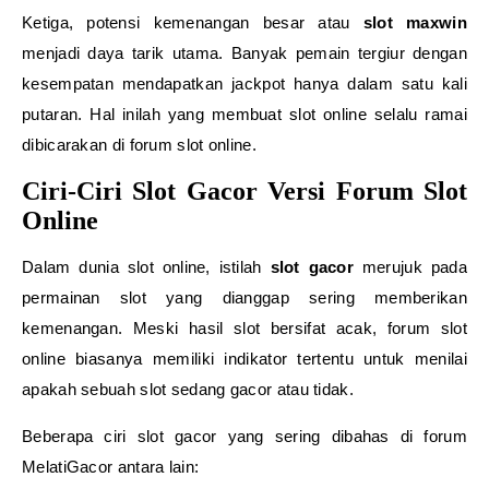
Ketiga, potensi kemenangan besar atau
slot maxwin
menjadi daya tarik utama. Banyak pemain tergiur dengan
kesempatan mendapatkan jackpot hanya dalam satu kali
putaran. Hal inilah yang membuat slot online selalu ramai
dibicarakan di forum slot online.
Ciri-Ciri Slot Gacor Versi Forum Slot
Online
Dalam dunia slot online, istilah
slot gacor
merujuk pada
permainan slot yang dianggap sering memberikan
kemenangan. Meski hasil slot bersifat acak, forum slot
online biasanya memiliki indikator tertentu untuk menilai
apakah sebuah slot sedang gacor atau tidak.
Beberapa ciri slot gacor yang sering dibahas di forum
MelatiGacor antara lain: