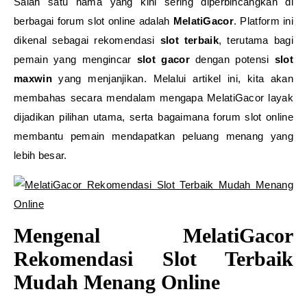
Salah satu nama yang kini sering diperbincangkan di
berbagai forum slot online adalah
MelatiGacor
. Platform ini
dikenal sebagai rekomendasi
slot terbaik
, terutama bagi
pemain yang mengincar
slot gacor
dengan potensi
slot
maxwin
yang menjanjikan. Melalui artikel ini, kita akan
membahas secara mendalam mengapa MelatiGacor layak
dijadikan pilihan utama, serta bagaimana forum slot online
membantu pemain mendapatkan peluang menang yang
lebih besar.
Mengenal MelatiGacor
Rekomendasi Slot Terbaik
Mudah Menang Online