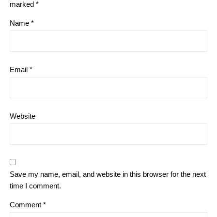
marked
*
Name
*
Email
*
Website
Save my name, email, and website in this browser for the next
time I comment.
Comment
*