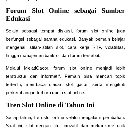
Forum Slot Online sebagai Sumber
Edukasi
Selain sebagai tempat diskusi, forum slot online juga
berfungsi sebagai sarana edukasi. Banyak pemain belajar
mengenai istilah-istilah slot, cara kerja RTP, volatilitas,
hingga manajemen bankroll dari forum tersebut.
Melalui MelatiGacor, forum slot online menjadi lebih
terstruktur dan informatif. Pemain bisa mencari topik
tertentu, membaca ulasan slot gacor, serta mengikuti
perkembangan terbaru dunia slot online.
Tren Slot Online di Tahun Ini
Setiap tahun, tren slot online selalu mengalami perubahan.
Saat ini, slot dengan fitur inovatif dan mekanisme unik