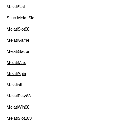
MelatiSlot
Situs MelatiSlot
MelatiSlot88
MelatiGame
MelatiGacor
MelatiMax
MelatiSpin
Melatislt
MelatiPlay88
MelatiWin88
MelatiSlot189