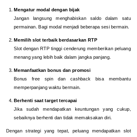
Mengatur modal dengan bijak
Jangan langsung menghabiskan saldo dalam satu
permainan. Bagi modal menjadi beberapa sesi bermain.
Memilih slot terbaik berdasarkan RTP
Slot dengan RTP tinggi cenderung memberikan peluang
menang yang lebih baik dalam jangka panjang.
Memanfaatkan bonus dan promosi
Bonus free spin dan cashback bisa membantu
memperpanjang waktu bermain.
Berhenti saat target tercapai
Jika sudah mendapatkan keuntungan yang cukup,
sebaiknya berhenti dan tidak memaksakan diri.
Dengan strategi yang tepat, peluang mendapatkan slot