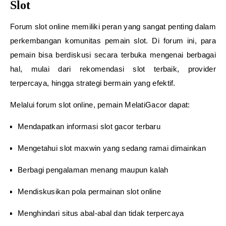
Slot
Forum slot online memiliki peran yang sangat penting dalam
perkembangan komunitas pemain slot. Di forum ini, para
pemain bisa berdiskusi secara terbuka mengenai berbagai
hal, mulai dari rekomendasi slot terbaik, provider
terpercaya, hingga strategi bermain yang efektif.
Melalui forum slot online, pemain MelatiGacor dapat:
Mendapatkan informasi slot gacor terbaru
Mengetahui slot maxwin yang sedang ramai dimainkan
Berbagi pengalaman menang maupun kalah
Mendiskusikan pola permainan slot online
Menghindari situs abal-abal dan tidak terpercaya