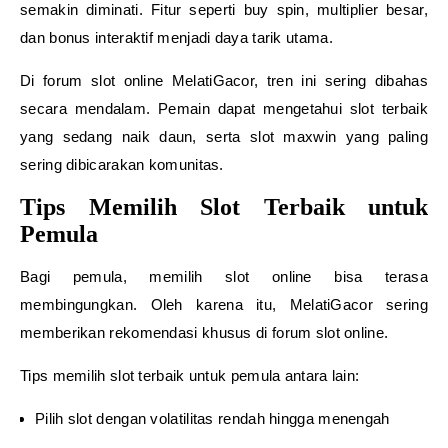
semakin diminati. Fitur seperti buy spin, multiplier besar,
dan bonus interaktif menjadi daya tarik utama.
Di forum slot online MelatiGacor, tren ini sering dibahas
secara mendalam. Pemain dapat mengetahui slot terbaik
yang sedang naik daun, serta slot maxwin yang paling
sering dibicarakan komunitas.
Tips Memilih Slot Terbaik untuk
Pemula
Bagi pemula, memilih slot online bisa terasa
membingungkan. Oleh karena itu, MelatiGacor sering
memberikan rekomendasi khusus di forum slot online.
Tips memilih slot terbaik untuk pemula antara lain:
Pilih slot dengan volatilitas rendah hingga menengah