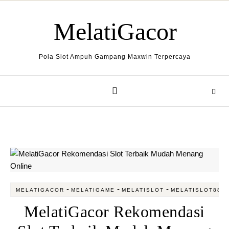
Skip to content
MelatiGacor
Pola Slot Ampuh Gampang Maxwin Terpercaya
-
-
-
-
MELATIGACOR
MELATIGAME
MELATISLOT
MELATISLOT88
MelatiGacor Rekomendasi