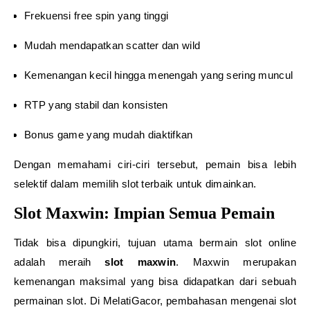
Frekuensi free spin yang tinggi
Mudah mendapatkan scatter dan wild
Kemenangan kecil hingga menengah yang sering muncul
RTP yang stabil dan konsisten
Bonus game yang mudah diaktifkan
Dengan memahami ciri-ciri tersebut, pemain bisa lebih
selektif dalam memilih slot terbaik untuk dimainkan.
Slot Maxwin: Impian Semua Pemain
Tidak bisa dipungkiri, tujuan utama bermain slot online
adalah meraih
slot maxwin
. Maxwin merupakan
kemenangan maksimal yang bisa didapatkan dari sebuah
permainan slot. Di MelatiGacor, pembahasan mengenai slot