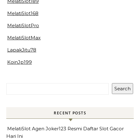
MelatiSlot189
MelatiSlot168
MelatiSlotPro
MelatiSlotMax
LapakJitu78
KoinJp199
Search
RECENT POSTS
MelatiSlot Agen Joker123 Resmi Daftar Slot Gacor
Hari Ini