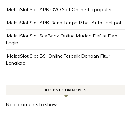
MelatiSlot Slot APK OVO Slot Online Terpopuler
MelatiSlot Slot APK Dana Tanpa Ribet Auto Jackpot
MelatiSlot Slot SeaBank Online Mudah Daftar Dan
Login
MelatiSlot Slot BSI Online Terbaik Dengan Fitur
Lengkap
RECENT COMMENTS
No comments to show.