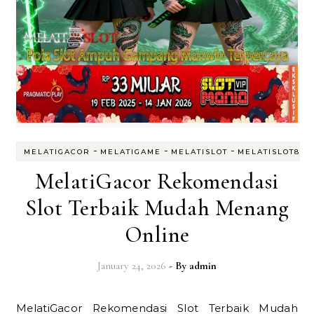
-
-
-
MELATIGACOR
MELATIGAME
MELATISLOT
MELATISLOT88
MelatiGacor Rekomendasi
Slot Terbaik Mudah Menang
Online
January 24, 2026
- By
admin
MelatiGacor Rekomendasi Slot Terbaik Mudah