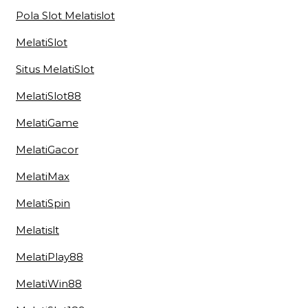
Pola Slot Melatislot
MelatiSlot
Situs MelatiSlot
MelatiSlot88
MelatiGame
MelatiGacor
MelatiMax
MelatiSpin
Melatislt
MelatiPlay88
MelatiWin88